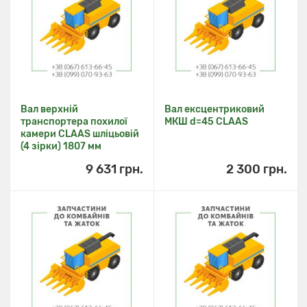
Вал верхній
Вал ексцентриковий
транспортера похилої
МКШ d=45 CLAAS
камери CLAAS шліцьовій
(4 зірки) 1807 мм
9 631 грн.
2 300 грн.