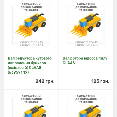
Вал редуктора кутового
Вал ротора відсоса пилу
наповнення бункера
CLAAS
(шліцьовій) CLAAS
(639591.1У)
242 грн.
123 грн.