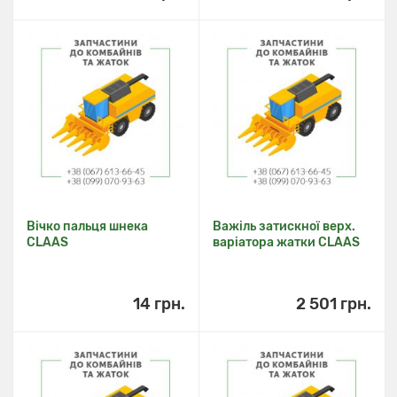
Вічко пальця шнека
Важіль затискної верх.
CLAAS
варіатора жатки CLAAS
14 грн.
2 501 грн.