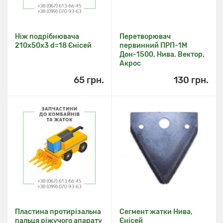
Ніж подрібнювача
Перетворювач
210x50x3 d=18 Єнісей
первинний ПРП-1М
Дон-1500, Нива, Вектор,
Акрос
65 грн.
130 грн.
Пластина протирізальна
Сегмент жатки Нива,
пальця ріжучого апарату
Єнісей