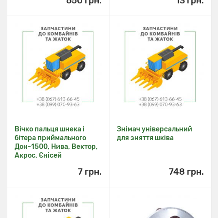
650 грн.
13 грн.
Вічко пальця шнека і
Знімач універсальний
бітера приймального
для зняття шківа
Дон-1500, Нива, Вектор,
Акрос, Єнісей
7 грн.
748 грн.