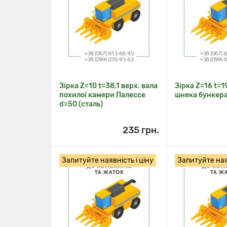
Зірка Z=10 t=38,1 верх. вала
Зірка Z=16 t=
похилої камери Палессе
шнека бункера
d=50 (сталь)
235 грн.
Запитуйте наявність і ціну
Запитуйте наяв