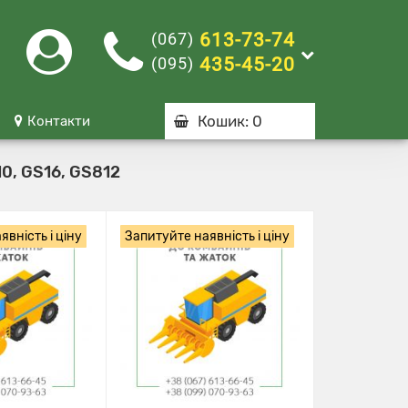
(067)
613-73-74
(095)
435-45-20
Кошик
: 0
Контакти
0, GS16, GS812
вність і ціну
Запитуйте наявність і ціну