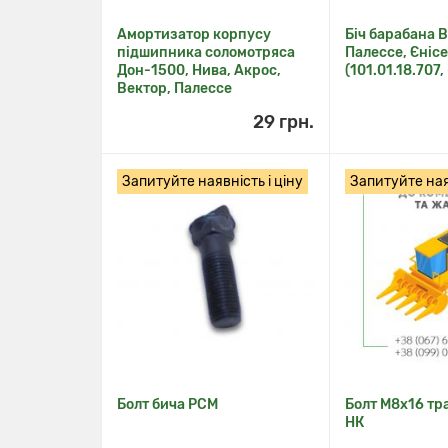
Амортизатор корпусу
Біч барабана В
підшипника соломотряса
Палессе, Єніс
Дон-1500, Нива, Акрос,
(101.01.18.707,
Вектор, Палессе
29 грн.
Запитуйте наявність і ціну
Запитуйте наяв
Болт бича РСМ
Болт М8х16 тр
НК