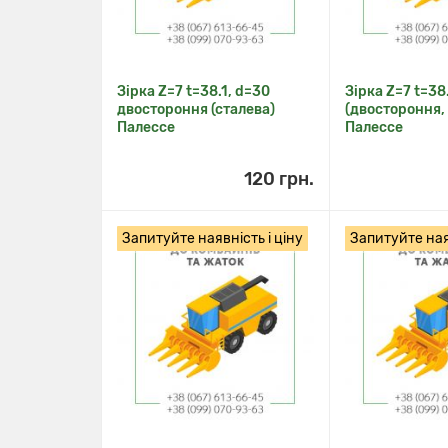
Зірка Z=7 t=38.1, d=30
Зірка Z=7 t=38
двостороння (сталева)
(двостороння,
Палессе
Палессе
120 грн.
Запитуйте наявність і ціну
Запитуйте наяв