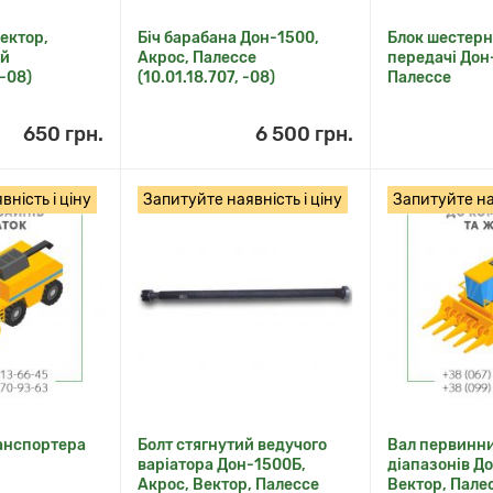
ектор,
Біч барабана Дон-1500,
Блок шестерн
ей
Акрос, Палессе
передачі Дон
 -08)
(10.01.18.707, -08)
Палессе
650 грн.
6 500 грн.
ність і ціну
Запитуйте наявність і ціну
Запитуйте ная
анспортера
Болт стягнутий ведучого
Вал первинн
варіатора Дон-1500Б,
діапазонів Д
Акрос, Вектор, Палессе
Вектор, Пале