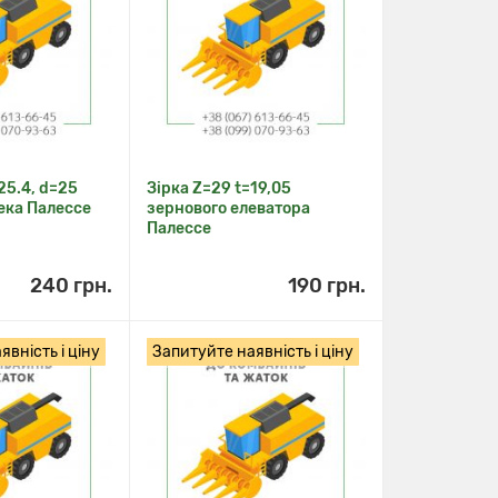
25.4, d=25
Зірка Z=29 t=19,05
ека Палессе
зернового елеватора
Палессе
240 грн.
190 грн.
вність і ціну
Запитуйте наявність і ціну