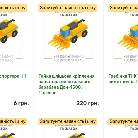
ність і ціну
Запитуйте наявність і ціну
Запитуйте ная
спортера НК
Гайка шліцьова кріплення
Гребінка ТНК
варіатора молотильного
симетрична 
барабана Дон-1500,
Палессе
6 грн.
220 грн.
ність і ціну
Запитуйте наявність і ціну
Запитуйте ная