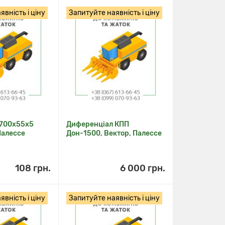
вність і ціну
Запитуйте наявність і ціну
 700х55х5
Диференціал КПП
Палессе
Дон-1500, Вектор, Палессе
108 грн.
6 000 грн.
вність і ціну
Запитуйте наявність і ціну