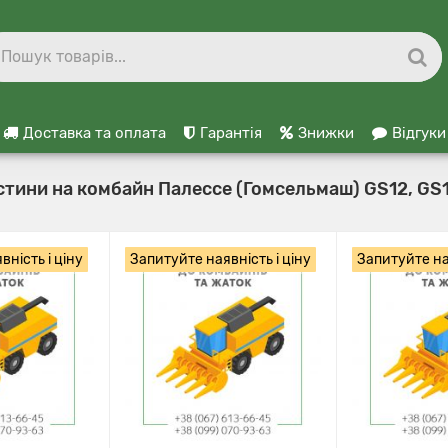
Доставка та оплата
Гарантія
Знижки
Відгуки
тини на комбайн Палессе (Гомсельмаш) GS12, GS1
ність і ціну
Запитуйте наявність і ціну
Запитуйте ная