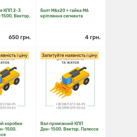
я КПП 2-3
Болт M6x20 + гайка M6
-1500, Вектор,
кріплення сегмента
650 грн.
4 грн.
вність і ціну
Запитуйте наявність і ціну
ий коробки
Вал проміжний КПП
он-1500,
Дон-1500, Вектор, Палессе
ссе