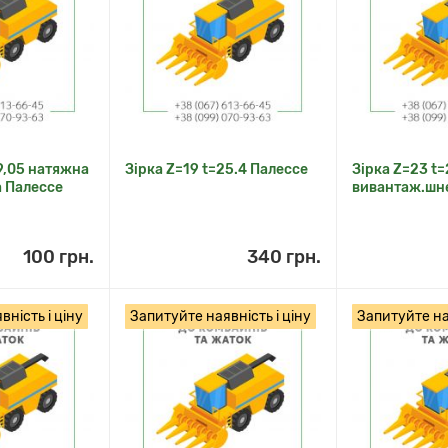
19,05 натяжна
Зірка Z=19 t=25.4 Палессе
Зірка Z=23 t=
 Палессе
вивантаж.шн
100 грн.
340 грн.
ність і ціну
Запитуйте наявність і ціну
Запитуйте ная