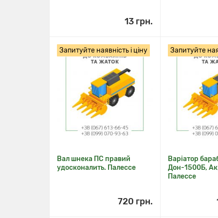
13 грн.
Запитуйте наявність і ціну
Запитуйте наяв
Вал шнека ПС правий
Варіатор бара
удосконалить. Палессе
Дон-1500Б, Ак
Палессе
720 грн.