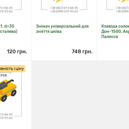
.1, d=35
Знімач універсальний для
Клавіша соло
 сталева)
зняття шківа
Дон-1500, Ак
Палессе
120 грн.
748 грн.
ність і ціну