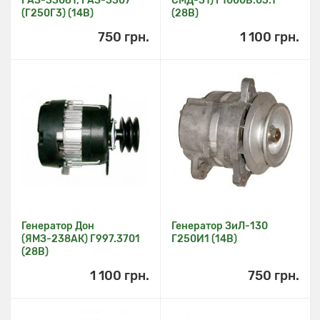
ГАЗ-33061, ГАЗ-3307
СМД-31) Г1000В.05.1
(Г250Г3) (14В)
(28В)
750 грн.
1 100 грн.
Генератор Дон
Генератор ЗиЛ-130
(ЯМЗ-238АК) Г997.3701
Г250И1 (14В)
(28В)
1 100 грн.
750 грн.