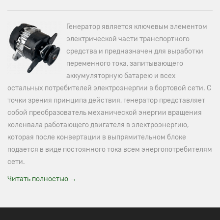
Генератор является ключевым элементом
электрической части транспортного
средства и предназначен для выработки
переменного тока, запитывающего
аккумуляторную батарею и всех
остальных потребителей электроэнергии в бортовой сети. С
точки зрения принципа действия, генератор представляет
собой преобразователь механической энергии вращения
коленвала работающего двигателя в электроэнергию,
которая после конвертации в выпрямительном блоке
подается в виде постоянного тока всем энергопотребителям
сети.
Читать полностью →