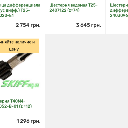
ица дифференциала
Шестерня ведомая Т25-
Шестерн
ус дифф.) Т25-
2407122 (z=74)
диффере
020-Е1
240309
2 754 грн.
3 645 грн.
чняйте наличие и
цену
ерня Т40М4-
52-В-01 (z =12)
1 296 грн.