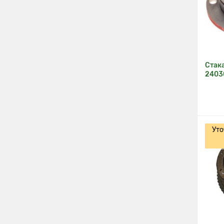
Стак
2403
Уто