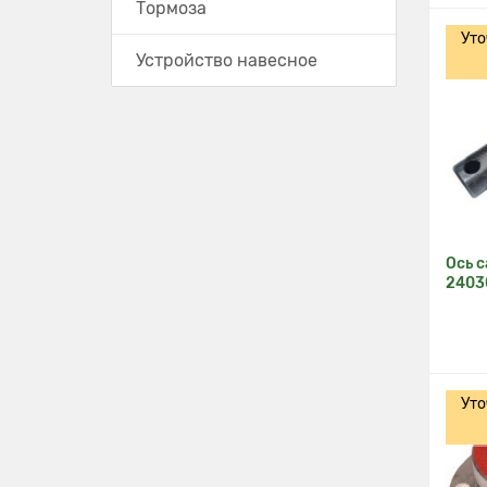
Тормоза
Уто
Устройство навесное
Ось с
2403
Уто