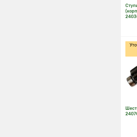
Ступ
(корп
2403
Уто
Шест
24070