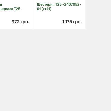
я
Шестерня Т25 -2407052-
нциала Т25-
01 (z=11)
6
972 грн.
1 175 грн.