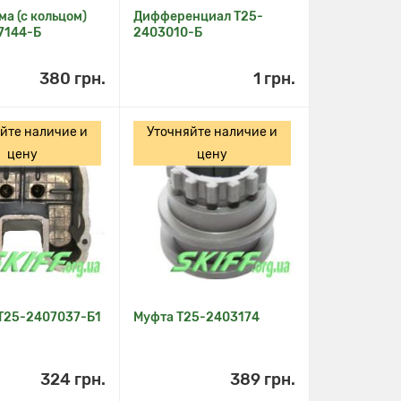
а (с кольцом)
Дифференциал Т25-
7144-Б
2403010-Б
380 грн.
1 грн.
йте наличие и
Уточняйте наличие и
цену
цену
Т25-2407037-Б1
Муфта Т25-2403174
324 грн.
389 грн.