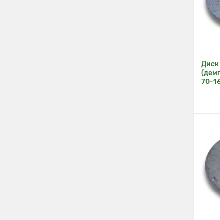
Урал
3
ЗиЛ
3
ЮМЗ-6
5
ЗМЗ-511, ЗМЗ-513,
2
ЗМЗ-523
КамАЗ-740
2
Диск
(дем
СМД-14..24
5
70-1
СМД-60, СМД-62,
3
СМД-72
ЯМЗ-236, ЯМЗ-238,
4
ЯМЗ-240