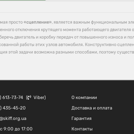
емая просто
«сцепление»
, является важным функциональным эл
енного отключения крутящего момента работающего двигателя о
еречь двигатель и коробку передач от повышенного износа и полн
сованной работы этих узлов автомобиля. Конструктивно сцепле
ация этой задачи возможна разными способами, поэтому существ
) 613-73-74
(
Viber
)
О компании
) 435-45-20
Доставка и оплата
@skiff.org.ua
Гарантия
с 9:00 до 17:00
Контакты