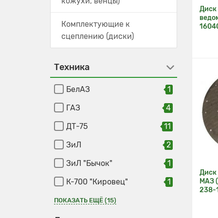
кожухи, венцы)
Диск
ведо
Комплектующие к
1604
сцеплению (диски)
Техника
БелАЗ
1
ГАЗ
4
ДТ-75
11
ЗиЛ
2
ЗиЛ "Бычок"
1
Диск
МАЗ 
К-700 "Кировец"
1
238-
КамАЗ
4
ПОКАЗАТЬ ЕЩЁ (15)