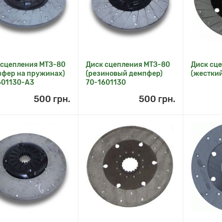
 сцепления МТЗ-80
Диск сцепления МТЗ-80
Диск сц
пфер на пружинах)
(резиновый демпфер)
(жестки
601130-А3
70-1601130
500 грн.
500 грн.