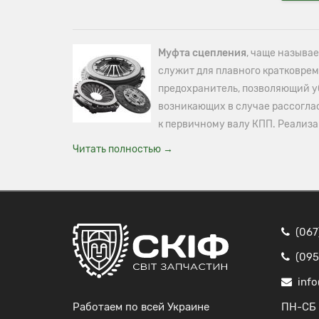
Муфта сцепления
, чаще называ
служит для плавного кратковрем
предохранитель, позволяющий уб
возникающих в случае рассогла
к первичному валу КПП. Реализ
Читать полностью →
(067
(095
info
Работаем по всей Украине
ПН-СБ 