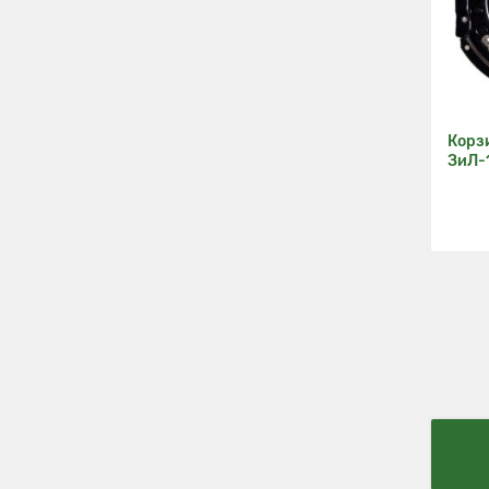
Корз
ЗиЛ-