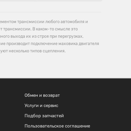
ементом трансмиссии любого автомобиля и
т трансмиссии. В каком-то смысле это
ого выхода их из строя при перегрузках,
ние производит подключение маховика двигателя
уют несколько типов сцепления.
Обмен и возврат
Услуги и сервис
Подбор запчастей
Пользовательское соглашение