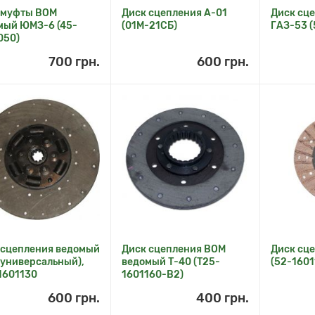
 муфты ВОМ
Диск сцепления А-01
Диск сц
мый ЮМЗ-6 (45-
(01М-21СБ)
ГАЗ-53 (
050)
700 грн.
600 грн.
 сцепления ведомый
Диск сцепления ВОМ
Диск сц
(универсальный),
ведомый Т-40 (Т25-
(52-1601
1601130
1601160-В2)
600 грн.
400 грн.