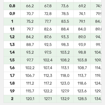
0,8
66,2
67,8
73,6
69,2
74,9
0,9
70,7
72,8
78,5
74,1
79,9
1
75,2
77,7
83,5
79,1
84,8
1,1
79,7
82,6
88,4
84,0
89,8
1,2
84,2
87,6
93,3
89,0
94,7
1,3
88,7
92,5
98,3
93,9
99,7
1,4
93,2
97,5
103,2
98,8
104,6
1,5
97,7
102,4
108,2
103,8
109,5
1,6
102,2
107,4
113,1
108,7
114,5
1,7
106,7
112,3
118,0
113,7
119,4
1,8
111,2
117,2
123,0
118,6
124,4
1,9
115,7
122,2
127,9
123,6
129,3
2
120,1
127,1
132,9
128,5
134,3