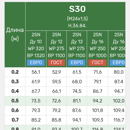
S30
(М24х1,5)
Н.36.84.
Длина
2SN
2SN
2SN
2SN
2SN
(м)
Ду 10
Ду 12
Ду 12
Ду 16
Ду 16
WP 320
WP 275
WP 275
WP 250
WP 250
BP 1320
BP 1100
BP 1100
BP 1000
BP 1000
ЕВРО
ГОСТ
ЕВРО
ГОСТ
ЕВРО
0,2
56,1
52,9
61,5
71,6
80,0
0,3
61,9
59,5
68,0
79,1
87,4
0,4
67,7
66,1
74,5
86,7
94,7
0,5
73,5
72,6
81,1
94,2
102,0
0,6
79,3
79,2
87,6
101,8
109,4
0,7
85,2
85,8
94,1
109,3
116,7
0,8
91,0
92,4
100,7
116,8
124,1