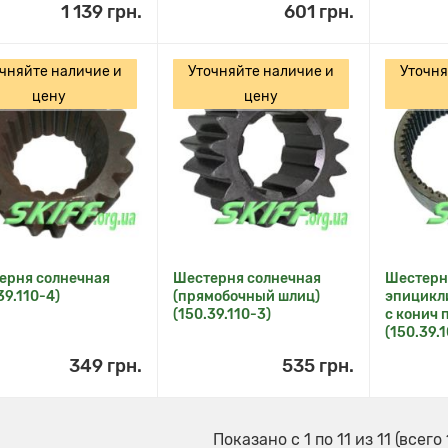
1 139 грн.
601 грн.
чняйте наличие и
Уточняйте наличие и
Уточня
цену
цену
ерня солнечная
Шестерня солнечная
Шестерн
39.110-4)
(прямобочный шлиц)
эпицикли
(150.39.110-3)
с конич 
(150.39.
349 грн.
535 грн.
Показано с 1 по 11 из 11 (всего