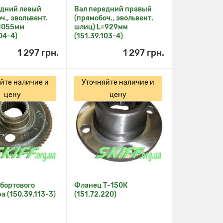
едний левый
Вал передний правый
ч., эвольвент.
(прямобоч., эвольвент.
1055мм
шлиц) L=929мм
104-4)
(151.39.103-4)
1 297 грн.
1 297 грн.
йте наличие и
Уточняйте наличие и
цену
цену
бортового
Фланец Т-150К
а (150.39.113-3)
(151.72.220)