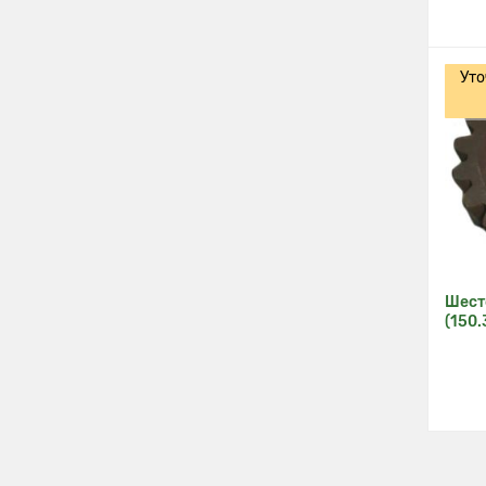
Уто
Шест
(150.