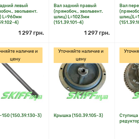
задний левый
Вал задний правый
Вал пер
обоч., эвольвент.
(прямобоч., эвольвент.
(прямобо
) L=960мм
шлиц) L=1023мм
шлиц)L=
39.102-4)
(151.39.101-4)
(151.39.
1 297 грн.
1 297 грн.
чняйте наличие и
Уточняйте наличие и
Уточня
цену
цену
-150 (150.39.130-3)
Крышка (150.39.105-3)
Ступица 
редуктор