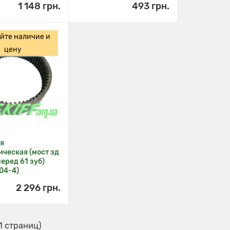
1 148 грн.
493 грн.
йте наличие и
цену
я
ческая (мост зд
перед 61 зуб)
104-4)
2 296 грн.
 1 страниц)