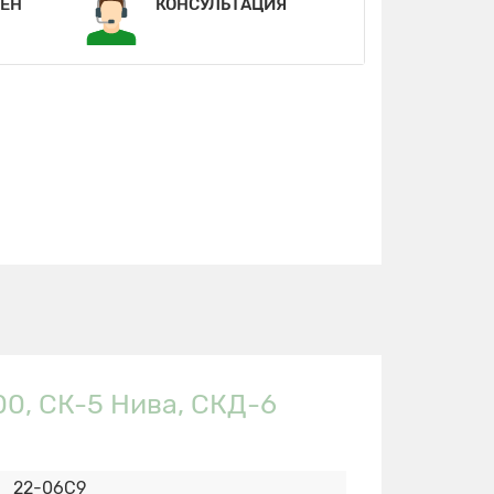
МЕН
КОНСУЛЬТАЦИЯ
0, СК-5 Нива, СКД-6
22-06С9