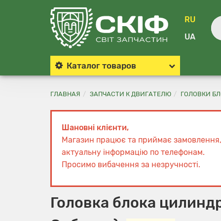
RU
UA
Каталог
товаров
ГЛАВНАЯ
ЗАПЧАСТИ К ДВИГАТЕЛЮ
ГОЛОВКИ БЛ
Шановні клієнти,
Магазин працює та приймає замовлення
актуальну інформацію по телефонам.
Просимо вибачення за незручності.
Головка блока цилинд