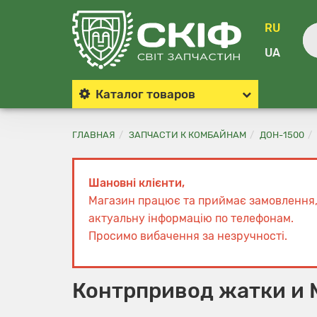
RU
UA
Каталог
товаров
ГЛАВНАЯ
ЗАПЧАСТИ К КОМБАЙНАМ
ДОН-1500
Шановні клієнти,
Магазин працює та приймає замовлення
актуальну інформацію по телефонам.
Просимо вибачення за незручності.
Контрпривод жатки и 