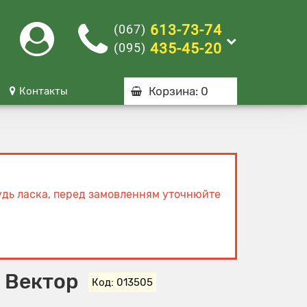
(067)
613-73-74
(095)
435-45-20
Корзина
: 0
Контакты
Будь ласка, перед замовленням уточнюйте
 Вектор
Код: 013505