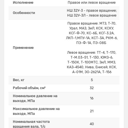
Исполнение
Правое или левое вращение
НШ 32У-3 - правое вращение;
Особенности
НШ 32У-3Л - левое вращение
Правое вращение: МТЗ, Т-70,
Урал, МАЗ, ЗиЛ, КСК, КСКУ,
КСГ-Ф-70, КС-6Б, КСГ-3.2А,
ЛКП-1,МПУ-1А, КСТ-3А, РКМ-6,
ПЭ-Ф-1А, ПЭ-08Б
Применение
Левое вращение: ТТ-4, Т-170,
Т-М.03–51, Т-130, ЮМЗ-6,
Т-150К, Т-100МТС, ЗиЛ, ММЗ,
КАЗ-4540, Нива, Енисей, КСК,
А-01М, ЭО-2621А, Т-156
Вес, кг
5
Рабочий объём, см³
32
Номинальное давление на
16
выходе, МПа
Максимальное давление на
21
выходе, МПа
Номинальная частота
40
вращения вала, 1/с