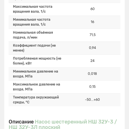
Максимальная частота
60
вращения вала, 1/с
Минимальная частота
16
вращения вала, 1/с
Номинальная объёмная
71,5
подача, л/мин
Коэффициент подачи (не
0,94
менее)
Потребляемая мощность (не
24
более), кВт
Минимальное давление на
0,018
входе, МПа
Максимальное давление на
0,15
входе, МПа
Температура окружающей
-50...+60
среды, °C
Описание
Насос шестеренный НШ 32У-3 /
НШ 32У-3Л плоский