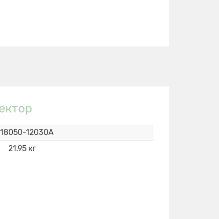
ектор
18050-12030А
21.95 кг