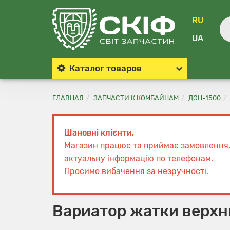
RU
UA
Каталог
товаров
ГЛАВНАЯ
ЗАПЧАСТИ К КОМБАЙНАМ
ДОН-1500
Шановні клієнти,
Магазин працює та приймає замовлення
актуальну інформацію по телефонам.
Просимо вибачення за незручності.
Вариатор жатки верхни