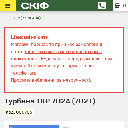
: 0
...
ТКР (УКРАИНА)
Шановні клієнти,
Магазин працює та приймає замовлення,
проте
ціни та наявність товарів на сайті
неактуальні
. Будь ласка, перед замовленням
уточнюйте актуальну інформацію по
телефонам.
Просимо вибачення за незручності.
Турбина ТКР 7Н2А (7Н2Т)
Код: 000705