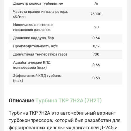
Диаметр колеса турбины, мм
76
Частота вращения вала ротора,
75000
об/мин
Максимальная степень
3,0
повышения давления
Давление наддува, бар
0,64
Производительность, кг/с
0,12
Допустимая температура газов
700
Адиабатический КПД
0,66
компрессора (max)
Эффективный КПД турбины
0,68
(max)
Описание
Турбина ТКР 7Н2А (7Н2Т)
Турбина ТКР 7Н2А это автомобильный вариант
турбокомпрессора, который был разработан для
форсированных дизельных двигателей Д-245 и