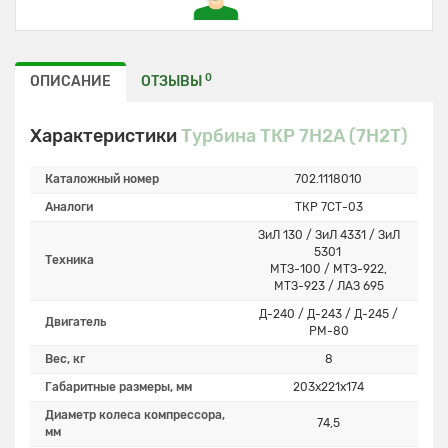
0
ОПИСАНИЕ
ОТЗЫВЫ
Характеристики
Турбина ТКР 7Н2А (7Н2Т)
Каталожный номер
702.1118010
Аналоги
ТКР 7СТ-03
ЗиЛ 130 / ЗиЛ 4331 / ЗиЛ
5301
Техника
МТЗ-100 / МТЗ-922,
МТЗ-923 / ЛАЗ 695
Д-240 / Д-243 / Д-245 /
Двигатель
РМ-80
Вес, кг
8
Габаритные размеры, мм
203х221х174
Диаметр колеса компрессора,
74,5
мм